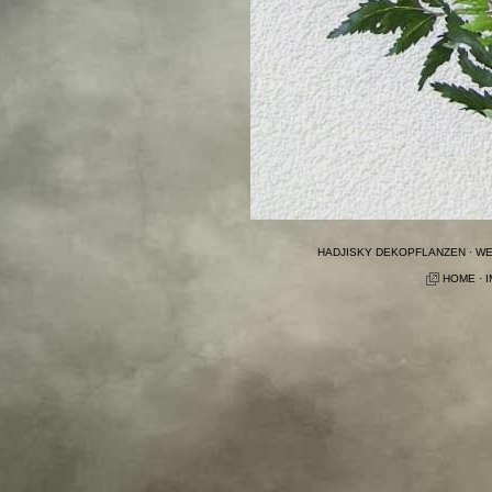
HADJISKY DEKOPFLANZEN · WEY
HOME
·